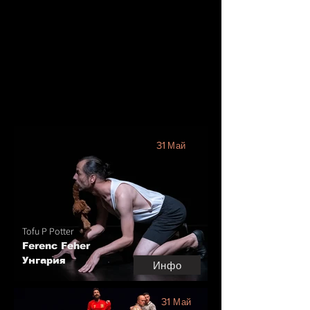
български спектакли и събития в областта на
театъра и съвремения танц от Италия,
Великобритания, Румъния, България и Унгария.
Партньори на фестивала са Министерство на
културата, Община Пловдив, Италиански
културен институт, Унгарски културен институт,
КЦМ 2000, Драматичен театър Пловдив, Куклен
Театър Пловдив
и Галерия Арсенал.
31
Май
Tofu P Potter
Ferenc Feher
Унгария
Инфо
31
Май