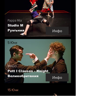
Pappa Mia
Studio M
Румъния
Инфо
5
Юни
IMAGO
Pett I Clausen - Knight
Великобритания
Инфо
15
Юни