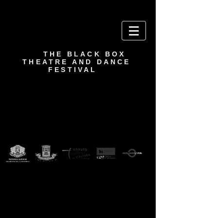
THE BLACK BOX
THEATRE AND DANCE
FESTIVAL
2023
17ти
МЕЖДУНАРОДЕН
ФЕСТИВАЛ ЧЕРНАТА КУТИЯ
17-ти Международен фестивал за театър и
съвременен танц " Черната Кутия" се проведе
от 31 мaй до 15 юни, 2023 в Пловдив.
Събитието
e част от Културния календар на град Пловдив
за 2023 година.
Фестивалът включваше международни и