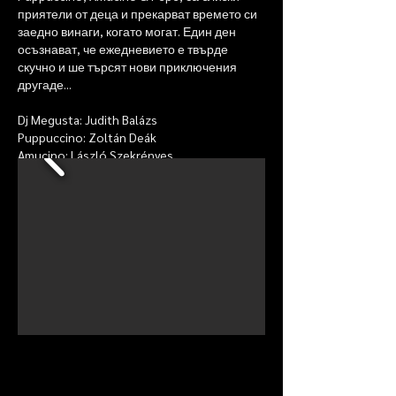
приятели от деца и прекарват времето си
заедно винаги, когато могат. Един ден
осъзнават, че ежедневието е твърде
скучно и ше търсят нови приключения
другаде...
Dj Megusta: Judith Balázs
Puppuccino: Zoltán Deák
Amucino: László Szekrényes
Pepe: Attila Veres Nagy
Хореография: Ferenc Fehér
Асистент: Ildikó Mándy
Музика: Ferenc Fehér