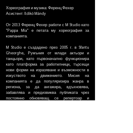
Хореография и музика: Ференц Фехер
Асистент: Ildikó Mándy
От 2013 Ференц Фехер работи с M Studio като
"Pappa Mia" е петата му хореография за
компанията.
M Studio е създадено през 2005 г. в Sfantu
Gheorghe, Румъния от млади актьори и
танцьори, като първоначално функционира
като платформа за работилници, търсещи
нови форми на изразяване и възможности в
изкуството на движението. Мисия на
компанията е да популяризира жанра в
региона, за да ангажира, вдъхновява,
забавлява и предизвиква публиката чрез
постоянно обновяващ се репертоар и
уникален театрален език. Стилът на
компанията често се описва като граничен
между съвременен танц, движение и
физически театър, създавайки естетика на
сливане между тях. Спектаклите на М Студио
са високо оценени сред международните