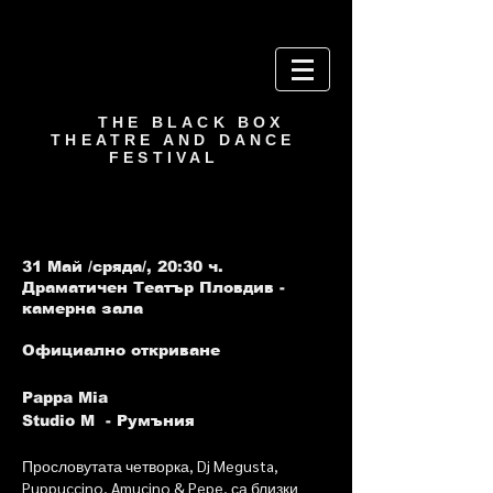
THE BLACK BOX
THEATRE AND DANCE
FESTIVAL
31 Май /сряда/, 20:30
ч.
Драматичен Театър Пловдив -
камерна зала
Официално откриване
Pappa Mia
Studio M - Румъния
Прословутата четворка, Dj Megusta,
Puppuccino, Amucino & Pepe, са близки